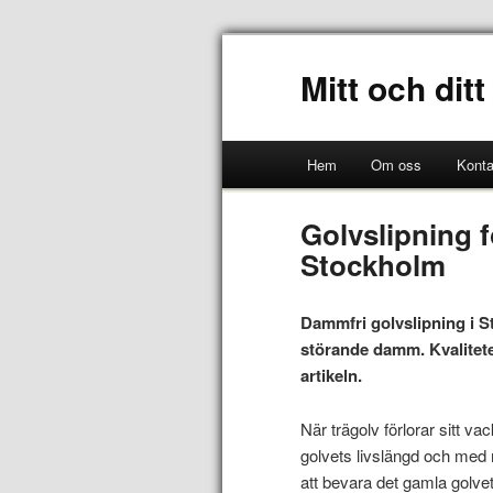
Mitt och dit
Hem
Om oss
Konta
Golvslipning fö
Stockholm
Dammfri golvslipning i St
störande damm. Kvaliteten
artikeln.
När trägolv förlorar sitt va
golvets livslängd och med
att bevara det gamla golvet 