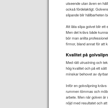
utseende utan även en håll
också fördelaktigt. Golvens
slipande blir hållbarheten b
Att låta slipa golvet blir e
Men det krävs både kunnande
bör man anlita professionel
firmor, bland annat för att
Kvalitet på golvslip
Med rätt utrustning och t
hög kvalitet och på ett sä
minskar behovet av dyrbara 
Inför en golvslipning kräv
rummen tömmas och möbler f
arbete. Men när golven är 
nöjd med resultatet och att 