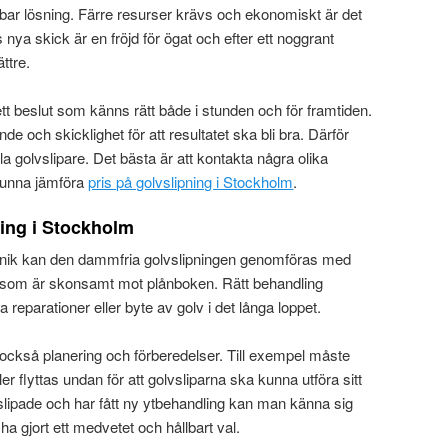
bar lösning. Färre resurser krävs och ekonomiskt är det
 nya skick är en fröjd för ögat och efter ett noggrant
ättre.
tt ett beslut som känns rätt både i stunden och för framtiden.
 och skicklighet för att resultatet ska bli bra. Därför
la golvslipare. Det bästa är att kontakta några olika
 kunna jämföra
pris på golvslipning i Stockholm
.
ning i Stockholm
eknik kan den dammfria golvslipningen genomföras med
tt som är skonsamt mot plånboken. Rätt behandling
reparationer eller byte av golv i det långa loppet.
s också planering och förberedelser. Till exempel måste
lyttas undan för att golvsliparna ska kunna utföra sitt
slipade och har fått ny ytbehandling kan man känna sig
ha gjort ett medvetet och hållbart val.